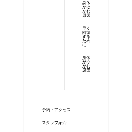
身体
がゆ
がむ
原因
早く
回復
する
ため
に
身体
がゆ
がむ
原因
予約・アクセス
スタッフ紹介