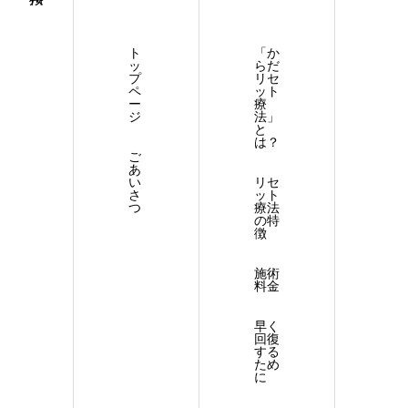
ト
「か
ッ
らだ
プ
リセ
ペ
ット
ー
療
ジ
法」
と
は？
ご
あ
い
リセ
さ
ット
つ
療法
の特
徴
施術
料金
早く
回復
する
ため
に