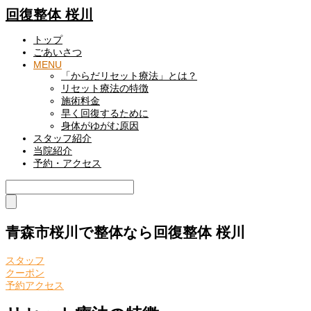
回復整体 桜川
トップ
ごあいさつ
MENU
「からだリセット療法」とは？
リセット療法の特徴
施術料金
早く回復するために
身体がゆがむ原因
スタッフ紹介
当院紹介
予約・アクセス
青森市桜川で整体なら回復整体 桜川
スタッフ
クーポン
予約アクセス